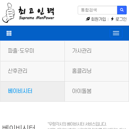
회원가입
로그인
Toggle
naviga
파출·도우미
가사관리
산후관리
홈클리닝
베이비시터
아이돌봄
"우렁각시의 베이비시터 서비스입니다.
베이비시터