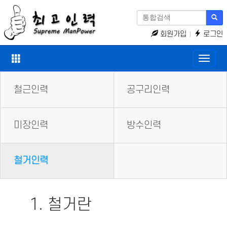
회원가입
로그인
Toggle
naviga
철근인력
공구리인력
미장인력
방수인력
철거인력
1. 철거란