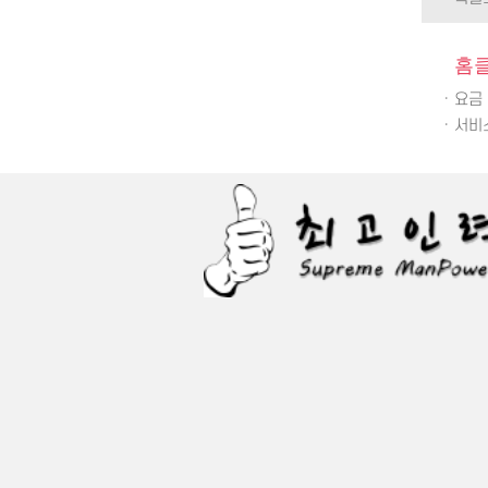
홈
· 요
· 서