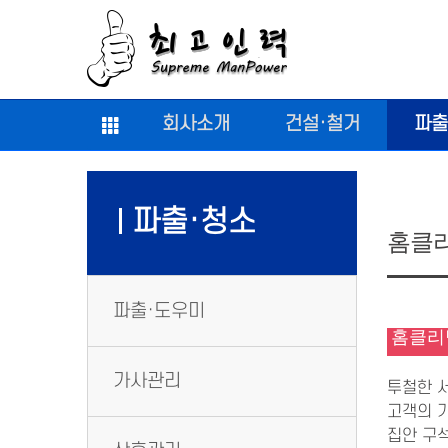
회사소개
건설·철거
파출
파출·청소
홈클
파출·도우미
홈클리
가사관리
투철한 
고객의 
집안 구석