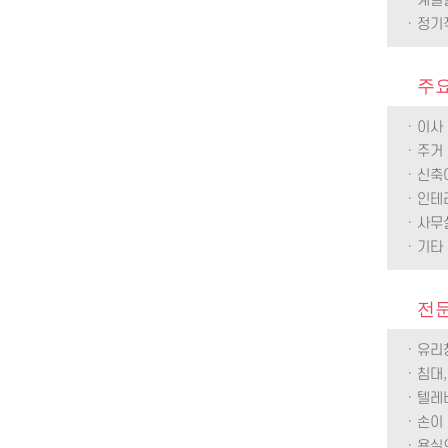
· 계
· 정
주요
· 이사
· 주
· 신축
· 인테
· 사무
· 기
전
· 유리
· 침대
· 텔레
· 손이
· 욕실