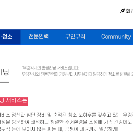
회
·청소
전문인력
구인구직
Community
"우렁각시의 홈클리닝 서비스입니다.
리닝
우렁각시의 전문인력이 가정부터 사무실까지 말끔하게 청소를 해결해 드
닝 서비스는
서비스 정신과 첨단 장비 및 축적된 청소 노하우를 갖추고 있는 우
가정을 방문하여 쾌적하고 청결한 주거환경을 조성해 가족 건강에도
구석 눈에 보이지 않는 찌든 때, 곰팡이 세균까지 말끔하게!