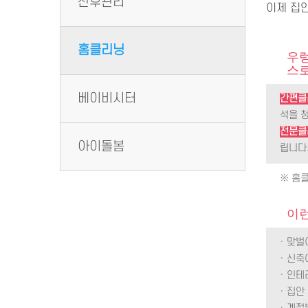
산후관리
이제 집
홈클리닝
우렁
스로
베이비시터
간편클
석을 
전문클
아이돌봄
립니다
※ 홈
이런
· 맞
· 신축
· 인
· 집안